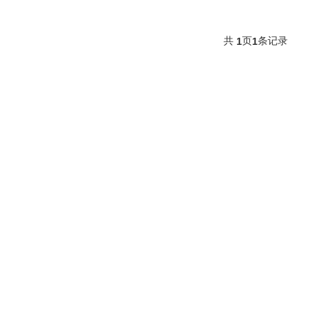
共
页
条记录
1
1