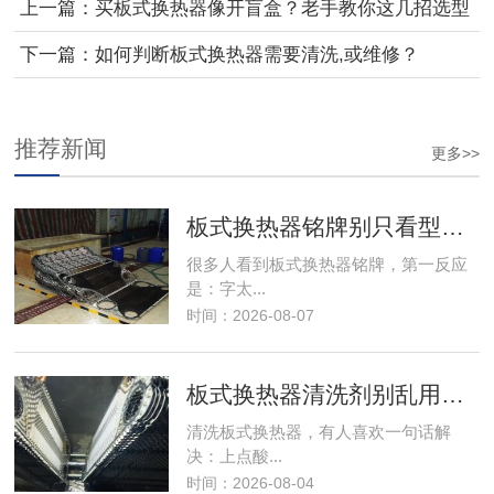
上一篇：
买板式换热器像开盲盒？老手教你这几招选型
秘
下一篇：
如何判断板式换热器需要清洗,或维修？
推荐新闻
更多>>
板式换热器铭牌别只看型号，上面藏着很
很多人看到板式换热器铭牌，第一反应
是：字太...
时间：2026-08-07
板式换热器清洗剂别乱用，选错可能伤板
清洗板式换热器，有人喜欢一句话解
决：上点酸...
时间：2026-08-04