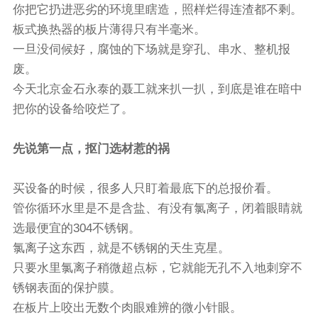
你把它扔进恶劣的环境里瞎造，照样烂得连渣都不剩。
板式换热器的板片薄得只有半毫米。
一旦没伺候好，腐蚀的下场就是穿孔、串水、整机报
废。
今天北京金石永泰的聂工就来扒一扒，到底是谁在暗中
把你的设备给咬烂了。
先说第一点，抠门选材惹的祸
买设备的时候，很多人只盯着最底下的总报价看。
管你循环水里是不是含盐、有没有氯离子，闭着眼睛就
选最便宜的304不锈钢。
氯离子这东西，就是不锈钢的天生克星。
只要水里氯离子稍微超点标，它就能无孔不入地刺穿不
锈钢表面的保护膜。
在板片上咬出无数个肉眼难辨的微小针眼。